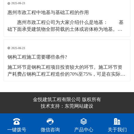
2025-06-23
范围也不一样。那么园林绿化工程承包范围是什么？
一、园林绿化工程承包范围是什么？ 1、一级经营范围
惠州市政工程中地基与基础工程的作用
惠州市政工程公司为大家介绍什么是地基： 基
础下面承受建筑物全部荷载的土体或岩体称为地基。地
基不属于建筑的组成部分，但它对保证建筑物的坚固耐
久具有非常重要的作用。是地球的一部分。 支承由
2025-06-23
基础传递的上部结构荷载的土体（或岩体）。为了使建
筑物安全、正常地使用而不遭到破坏，要求地基在荷载
钢构工程施工需要哪些条件?
施工环节是钢构工程项目投资较大的环节。施工环节资
产耗费占钢构工程工程造价的70%至75%，可是在实际施
工流程中，通常会得到很多要素的危害，常常产生设计
变更和遭受销售市场供给与需求变动的危害，大大增加
了钢构工程工程造价操纵和管控的难度系数。可以从下
金悦建筑工程有限公司 版权所有
列一些层面开展下手： 钢构工程哪家好 1、制
技术支持：
东莞网站建设
一键拨号
微信咨询
产品中心
关于我们